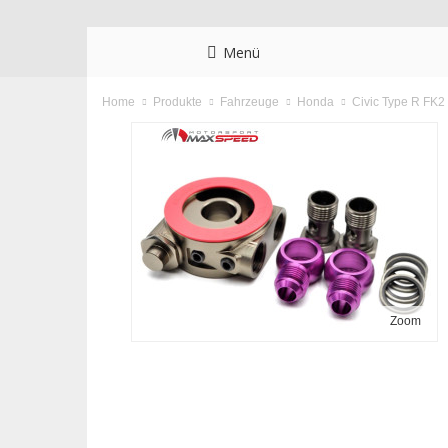
Menü
Home
Produkte
Fahrzeuge
Honda
Civic Type R FK2
Zoom