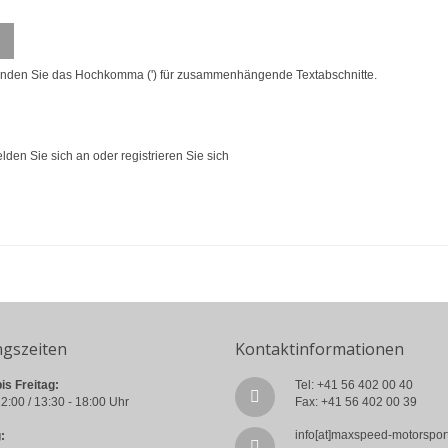
enden Sie das Hochkomma (') für zusammenhängende Textabschnitte.
lden Sie sich an
oder
registrieren Sie sich
ngszeiten
Kontaktinformationen
is Freitag:
Tel: +41 56 402 00 40
2:00 / 13:30 - 18:00 Uhr
Fax: +41 56 402 00 39
info[at]maxspeed-motorspor
: