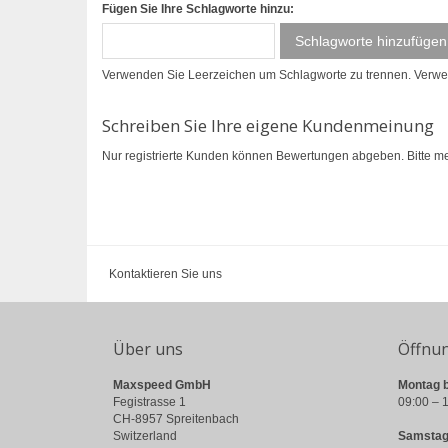
Fügen Sie Ihre Schlagworte hinzu:
Schlagworte hinzufügen
Verwenden Sie Leerzeichen um Schlagworte zu trennen. Verw
Schreiben Sie Ihre eigene Kundenmeinung
Nur registrierte Kunden können Bewertungen abgeben. Bitte
me
Kontaktieren Sie uns
Über uns
Öffnu
Maxspeed GmbH
Montag b
Fegistrasse 1
09:00 – 1
CH-8957 Spreitenbach
Switzerland
Samstag