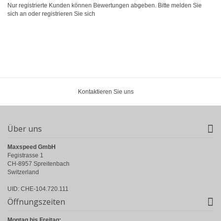
Nur registrierte Kunden können Bewertungen abgeben. Bitte
melden Sie
sich an
oder
registrieren Sie sich
Kontaktieren Sie uns
Über uns
Maxspeed GmbH
Fegistrasse 1
CH-8957 Spreitenbach
Switzerland
UID: CHE-104.720.111
Öffnungszeiten
Montag bis Freitag: