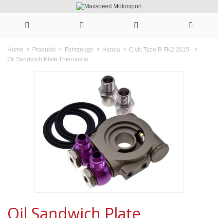
Home
Produkte
Fahrzeuge
Honda
Civic Type R FK2 2015-
Oil Sandwich Plate Thermostat
Oil Sandwich Plate