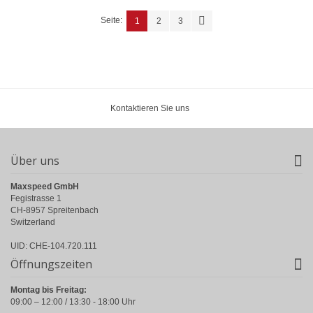
Seite:
1
2
3
Kontaktieren Sie uns
Über uns
Maxspeed GmbH
Fegistrasse 1
CH-8957 Spreitenbach
Switzerland
UID: CHE-104.720.111
Öffnungszeiten
Montag bis Freitag:
09:00 – 12:00 / 13:30 - 18:00 Uhr