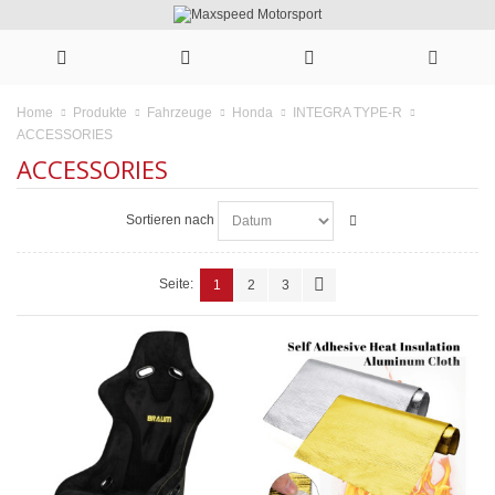
Home
Produkte
Fahrzeuge
Honda
INTEGRA TYPE-R
ACCESSORIES
ACCESSORIES
Sortieren nach
Seite:
1
2
3