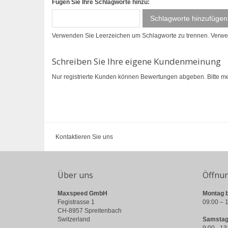
Fügen Sie Ihre Schlagworte hinzu:
Schlagworte hinzufügen
Verwenden Sie Leerzeichen um Schlagworte zu trennen. Verw
Schreiben Sie Ihre eigene Kundenmeinung
Nur registrierte Kunden können Bewertungen abgeben. Bitte
me
Kontaktieren Sie uns
Über uns
Öffnu
Maxspeed GmbH
Montag b
Fegistrasse 1
09:00 – 1
CH-8957 Spreitenbach
Switzerland
Samstag
9:00 - 13