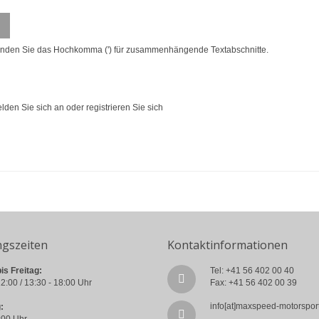
enden Sie das Hochkomma (') für zusammenhängende Textabschnitte.
lden Sie sich an
oder
registrieren Sie sich
ngszeiten
Kontaktinformationen
is Freitag:
Tel: +41 56 402 00 40
2:00 / 13:30 - 18:00 Uhr
Fax: +41 56 402 00 39
info[at]maxspeed-motorspor
:
:00 Uhr