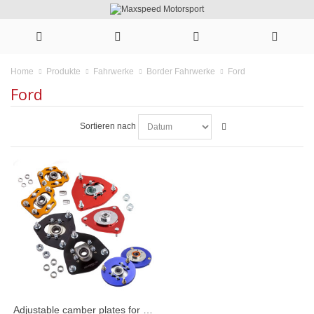
Ford
Home
Produkte
Fahrwerke
Border Fahrwerke
Ford
Sortieren nach
Adjustable camber plates for coilovers