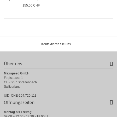
155,00 CHF
Kontaktieren Sie uns
Über uns
Maxspeed GmbH
Fegistrasse 1
CH-8957 Spreitenbach
Switzerland
UID: CHE-104.720.111
Öffnungszeiten
Montag bis Freitag:
09:00 – 12:00 / 13:30 - 18:00 Uhr