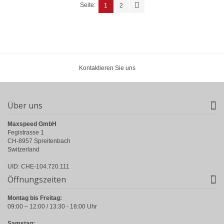
Seite:
1
2
Kontaktieren Sie uns
Über uns
Maxspeed GmbH
Fegistrasse 1
CH-8957 Spreitenbach
Switzerland
UID: CHE-104.720.111
Öffnungszeiten
Montag bis Freitag:
09:00 – 12:00 / 13:30 - 18:00 Uhr
Samstag: