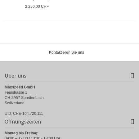
2.250,00 CHF
Kontaktieren Sie uns
Über uns
Maxspeed GmbH
Fegistrasse 1
CH-8957 Spreitenbach
Switzerland
UID: CHE-104.720.111
Öffnungszeiten
Montag bis Freitag:
09:00 – 12:00 / 13:30 - 18:00 Uhr