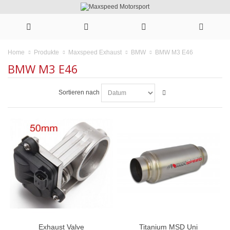
BMW M3 E46
Home
Produkte
Maxspeed Exhaust
BMW
BMW M3 E46
Sortieren nach
Exhaust Valve
Titanium MSD Uni