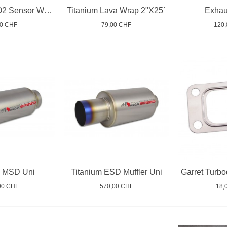
SaddleStyle O2 Sensor Weld Bungs
Titanium Lava Wrap 2"X25`
Exhau
00 CHF
79,00 CHF
120
m MSD Uni
Titanium ESD Muffler Uni
Garret Turbo
00 CHF
570,00 CHF
18,