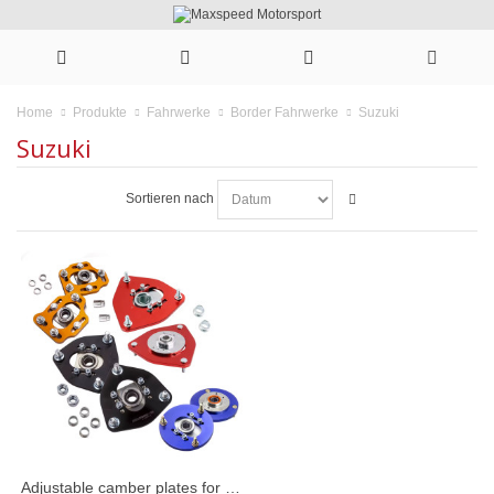
Suzuki
Home
Produkte
Fahrwerke
Border Fahrwerke
Suzuki
Sortieren nach
Adjustable camber plates for coilovers