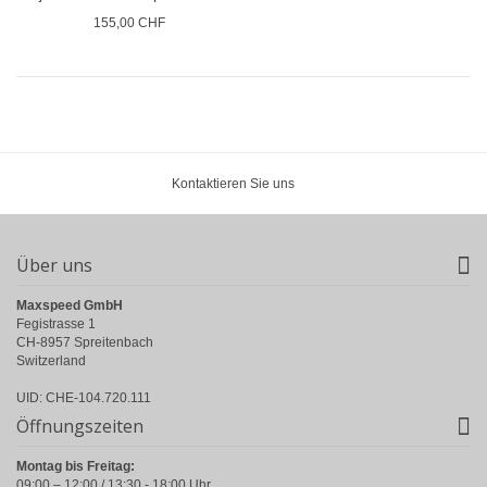
155,00 CHF
Kontaktieren Sie uns
Über uns
Maxspeed GmbH
Fegistrasse 1
CH-8957 Spreitenbach
Switzerland
UID: CHE-104.720.111
Öffnungszeiten
Montag bis Freitag:
09:00 – 12:00 / 13:30 - 18:00 Uhr