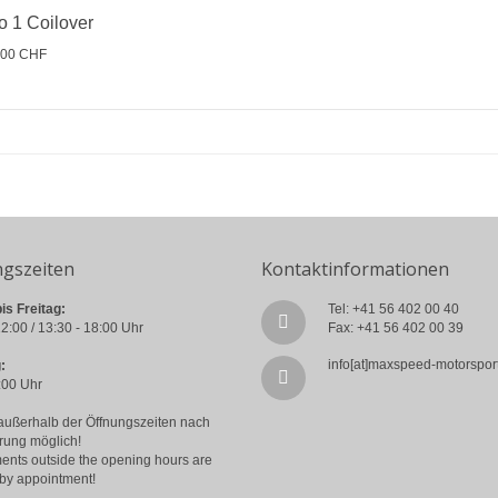
o 1 Coilover
,00 CHF
ngszeiten
Kontaktinformationen
is Freitag:
Tel: +41 56 402 00 40
2:00 / 13:30 - 18:00 Uhr
Fax: +41 56 402 00 39
info[at]maxspeed-motorspor
:
:00 Uhr
außerhalb der Öffnungszeiten nach
rung möglich!
ents outside the opening hours are
 by appointment!