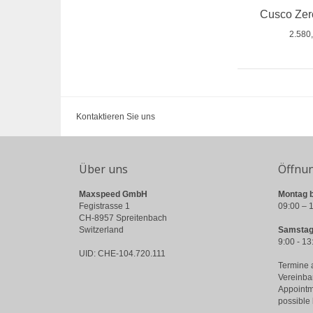
Cusco Zer
2.580
Kontaktieren Sie uns
Über uns
Öffnu
Maxspeed GmbH
Montag b
Fegistrasse 1
09:00 – 1
CH-8957 Spreitenbach
Switzerland
Samstag
9:00 - 13
UID: CHE-104.720.111
Termine 
Vereinba
Appointm
possible