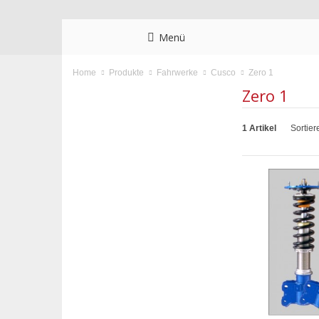
Menü
Zero 1
Home
Produkte
Fahrwerke
Cusco
Zero 1
1 Artikel
Sortier