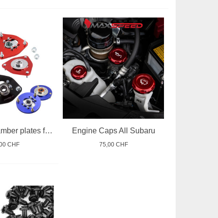
Adjustable camber plates for coilovers
Engine Caps All Subaru
,00 CHF
75,00 CHF