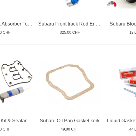
Subaru Shock Absorber Top Camber Adjust Bolt 1994/11
Subaru Front track Rod Ends Ball Joints
Subaru Blo
00 CHF
325,00 CHF
12,
Cover Gasket Kit & Sealant Impreza GC/GF Lagacy Turbo
Subaru Oil Pan Gasket kork
00 CHF
49,00 CHF
44,