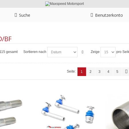
Suche
Benutzerkonto
D/BF
n 115 gesamt
Sortieren nach
Zeige
pro Seit
Seite:
1
2
3
4
5