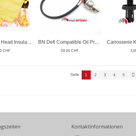
Self Adhesive Head Insulation Aluminium Cloth
BN Defi Compatible Oil Press Sensore
00 CHF
59,00 CHF
3,
Seite:
1
2
3
4
5
ngszeiten
Kontaktinformationen