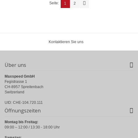
Seite:
1
2
Kontaktieren Sie uns
Über uns
Maxspeed GmbH
Fegistrasse 1
CH-8957 Spreitenbach
Switzerland
UID: CHE-104.720.111
Öffnungszeiten
Montag bis Freitag:
09:00 – 12:00 / 13:30 - 18:00 Uhr
Samstag: