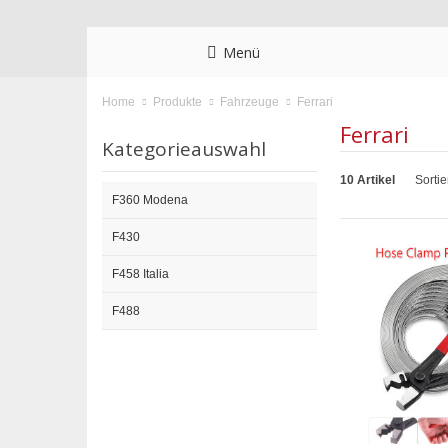
Menü
Ferrari
Home
Produkte
Fahrzeuge
Ferrari
Kategorieauswahl
10 Artikel
Sorti
F360 Modena
F430
F458 Italia
F488