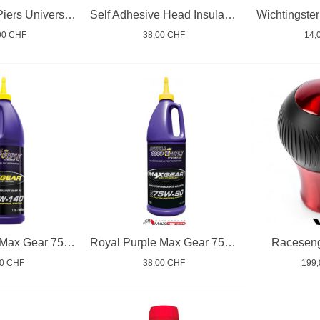
Hose Clamp Piers Universal Set
Self Adhesive Head Insulation Aluminium Cloth
Wichtingste
00 CHF
38,00 CHF
14,
Royal Purple Max Gear 75W140
Royal Purple Max Gear 75W90
Raceseng
00 CHF
38,00 CHF
199