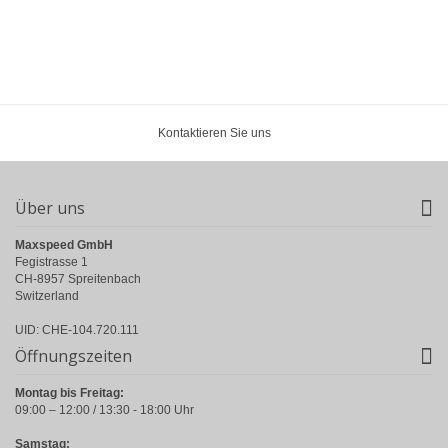
Kontaktieren Sie uns
Über uns
Maxspeed GmbH
Fegistrasse 1
CH-8957 Spreitenbach
Switzerland
UID: CHE-104.720.111
Öffnungszeiten
Montag bis Freitag:
09:00 – 12:00 / 13:30 - 18:00 Uhr
Samstag: