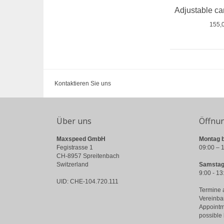
155,
Kontaktieren Sie uns
Über uns
Öffnu
Maxspeed GmbH
Montag b
Fegistrasse 1
09:00 – 1
CH-8957 Spreitenbach
Switzerland
Samstag
9:00 - 13
UID: CHE-104.720.111
Termine 
Vereinba
Appointm
possible