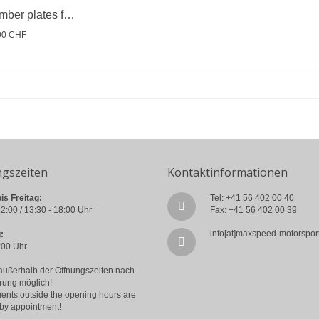
Adjustable camber plates for coilovers
00 CHF
ngszeiten
Kontaktinformationen
is Freitag:
Tel: +41 56 402 00 40
2:00 / 13:30 - 18:00 Uhr
Fax: +41 56 402 00 39
info[at]maxspeed-motorspor
:
:00 Uhr
außerhalb der Öffnungszeiten nach
rung möglich!
ents outside the opening hours are
 by appointment!