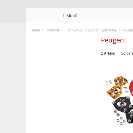
Menü
Peuge
Home
Produkte
Fahrwerke
Border Fahrwerke
Peugeot
1 Artikel
Sortier