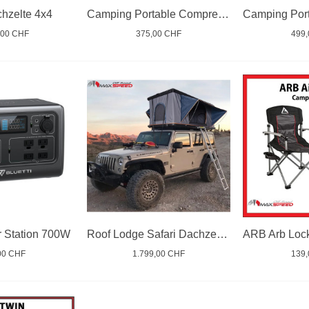
chzelte 4x4
Camping Portable Compressor Fridge 32
,00 CHF
375,00 CHF
499
r Station 700W
Roof Lodge Safari Dachzelte Aluminium
00 CHF
1.799,00 CHF
139