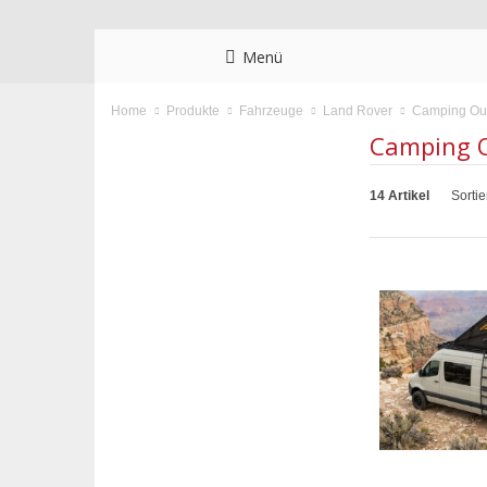
Menü
Camping Ou
Home
Produkte
Fahrzeuge
Land Rover
Camping 
14 Artikel
Sorti