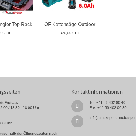
ngler Top Rack
OF Kettensäge Outdoor
00 CHF
320,00 CHF
ngszeiten
Kontaktinformationen
is Freitag:
Tel: +41 56 402 00 40
2:00 / 13:30 - 18:00 Uhr
Fax: +41 56 402 00 39
info[at]maxspeed-motorspor
:
:00 Uhr
außerhalb der Öffnungszeiten nach