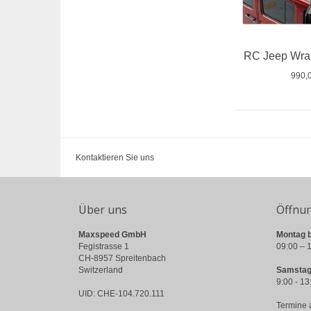
RC Jeep Wra
990,
Kontaktieren Sie uns
Über uns
Öffnu
Maxspeed GmbH
Montag b
Fegistrasse 1
09:00 – 1
CH-8957 Spreitenbach
Switzerland
Samstag
9:00 - 13
UID: CHE-104.720.111
Termine 