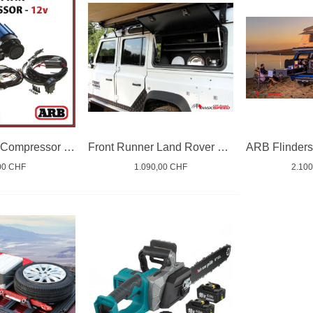
ARB Twin Air Compressor 12V
Front Runner Land Rover Defender (1983-2016) Gullwing Window / Aluminium
00 CHF
1.090,00 CHF
2.10