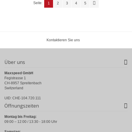
Seite:
1
2
3
4
5
Kontaktieren Sie uns
Über uns
Maxspeed GmbH
Fegistrasse 1
CH-8957 Spreitenbach
Switzerland
UID: CHE-104.720.111
Öffnungszeiten
Montag bis Freitag:
09:00 – 12:00 / 13:30 - 18:00 Uhr
Samstag: