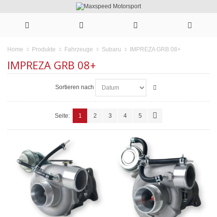
IMPREZA GRB 08+
Home
Produkte
Fahrzeuge
Subaru
IMPREZA GRB 08+
Sortieren nach
Seite:
1
2
3
4
5