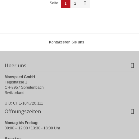
Seite:
1
2
Kontaktieren Sie uns
Über uns
Maxspeed GmbH
Fegistrasse 1
CH-8957 Spreitenbach
Switzerland
UID: CHE-104.720.111
Öffnungszeiten
Montag bis Freitag:
09:00 – 12:00 / 13:30 - 18:00 Uhr
Samstag: