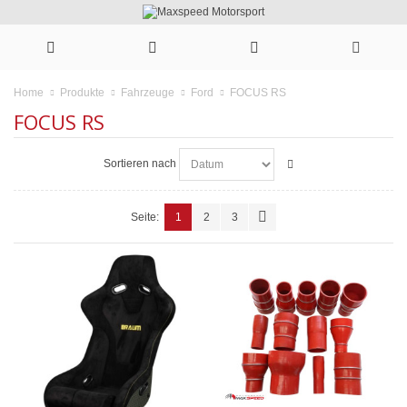
FOCUS RS
Home
Produkte
Fahrzeuge
Ford
FOCUS RS
Sortieren nach
Seite:
1
2
3