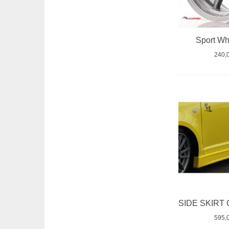
Sport W
240,
595,