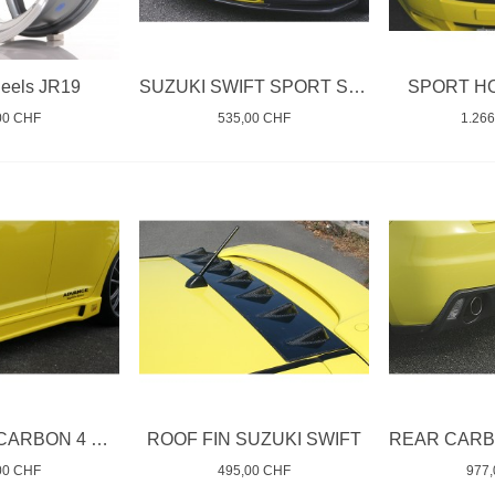
heels JR19
SUZUKI SWIFT SPORT SPOILER LINE
SPORT H
00 CHF
535,00 CHF
1.26
SIDE SKIRT CARBON 4 DOOR SWIFT
ROOF FIN SUZUKI SWIFT
00 CHF
495,00 CHF
977