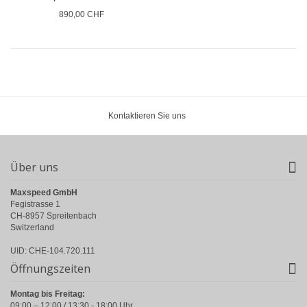
890,00 CHF
Kontaktieren Sie uns
Über uns
Maxspeed GmbH
Fegistrasse 1
CH-8957 Spreitenbach
Switzerland
UID: CHE-104.720.111
Öffnungszeiten
Montag bis Freitag:
09:00 – 12:00 / 13:30 - 18:00 Uhr