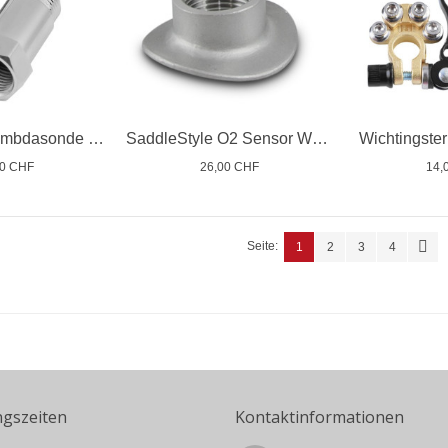
Cel-Fix O2 Lambdasonde Simulator
SaddleStyle O2 Sensor Weld Bungs
Wichtingste
00 CHF
26,00 CHF
14,
Seite:
1
2
3
4
ngszeiten
Kontaktinformationen