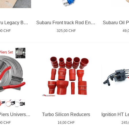
Auspuff Subaru Legacy BH 2.5
Subaru Front track Rod Ends Ball Joints
Subaru Oil P
00 CHF
325,00 CHF
49,
Hose Clamp Piers Universal Set
Turbo Silicon Reducers
00 CHF
16,00 CHF
245