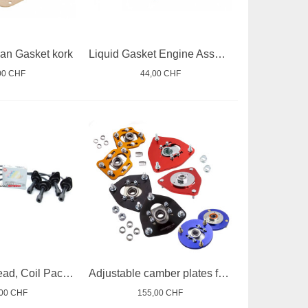
an Gasket kork
Liquid Gasket Engine Assembly
00 CHF
44,00 CHF
Ignition HT Lead, Coil Pack Impreza GT Forester
Adjustable camber plates for coilovers
,00 CHF
155,00 CHF