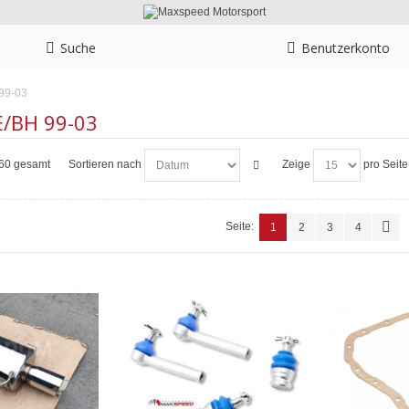
Suche
Benutzerkonto
99-03
/BH 99-03
n 60 gesamt
Sortieren nach
Zeige
pro Seite
Seite:
1
2
3
4