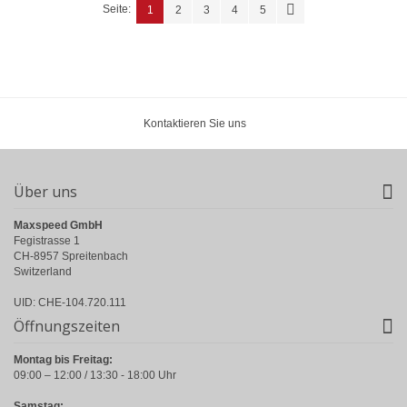
Seite:
1
2
3
4
5
Kontaktieren Sie uns
Über uns
Maxspeed GmbH
Fegistrasse 1
CH-8957 Spreitenbach
Switzerland
UID: CHE-104.720.111
Öffnungszeiten
Montag bis Freitag:
09:00 – 12:00 / 13:30 - 18:00 Uhr
Samstag: