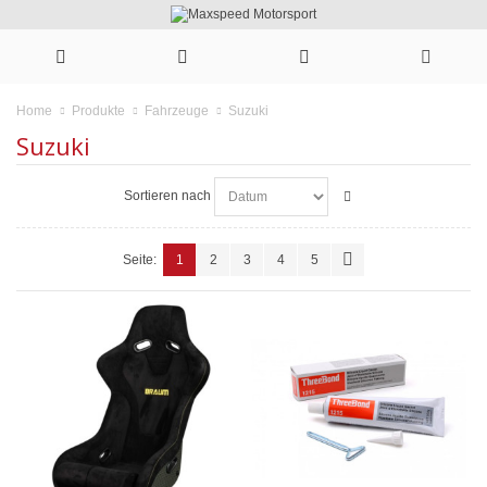
Suzuki
Home
Produkte
Fahrzeuge
Suzuki
Sortieren nach
Seite:
1
2
3
4
5