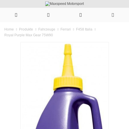
Home
Produkte
Fahrzeuge
Ferrari
F458 Italia
Royal Purple Max Gear 75W90