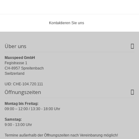
Kontaktieren Sie uns
Über uns
Maxspeed GmbH
Fegistrasse 1
CH-8957 Spreitenbach
Switzerland
UID: CHE-104.720.111
Öffnungszeiten
Montag bis Freitag:
09:00 – 12:00 / 13:30 - 18:00 Uhr
Samstag:
9:00 - 13:00 Uhr
Termine außerhalb der Öffnungszeiten nach Vereinbarung möglich!