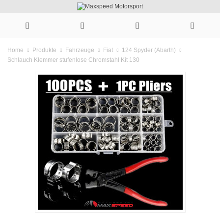
Home
Produkte
Fahrzeuge
Fiat
124 Spyder (Abarth)
Schlauch Klemmer stufenlose Chromstahl Kit 130