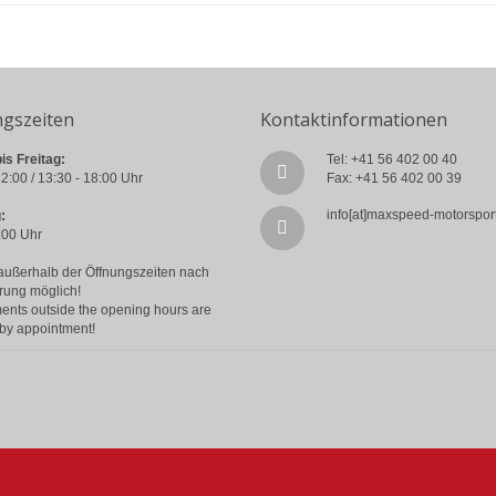
ngszeiten
Kontaktinformationen
is Freitag:
Tel: +41 56 402 00 40
2:00 / 13:30 - 18:00 Uhr
Fax: +41 56 402 00 39
info[at]maxspeed-motorspor
:
:00 Uhr
außerhalb der Öffnungszeiten nach
rung möglich!
ents outside the opening hours are
 by appointment!