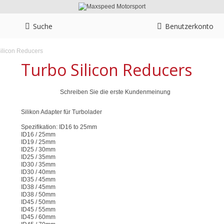
Suche
Benutzerkonto
ilicon Reducers
Turbo Silicon Reducers
Schreiben Sie die erste Kundenmeinung
Silikon Adapter für Turbolader
Spezifikation: ID16 to 25mm
ID16 / 25mm
ID19 / 25mm
ID25 / 30mm
ID25 / 35mm
ID30 / 35mm
ID30 / 40mm
ID35 / 45mm
ID38 / 45mm
ID38 / 50mm
ID45 / 50mm
ID45 / 55mm
ID45 / 60mm