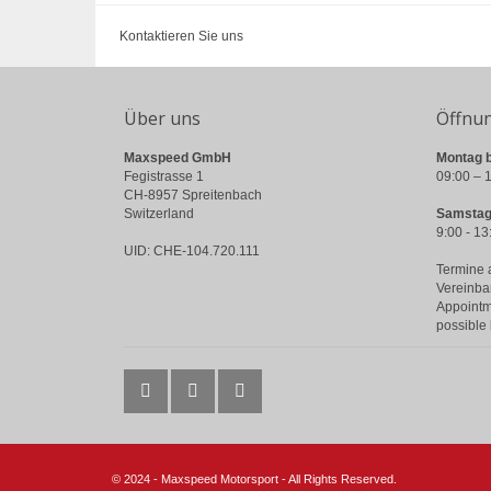
Kontaktieren Sie uns
Über uns
Öffnu
Maxspeed GmbH
Montag b
Fegistrasse 1
09:00 – 1
CH-8957 Spreitenbach
Switzerland
Samstag
9:00 - 13
UID: CHE-104.720.111
Termine 
Vereinba
Appointm
possible
© 2024 - Maxspeed Motorsport - All Rights Reserved.