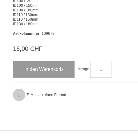
ID100 /130mm
ID100 / 150mm
ID100 / 180mm
ID110 / 130mm
ID110 / 150mm
ID130 / 180mm
Artikelnummer:
109672
16,00 CHF
In den Warenkorb
Menge
E-Mail an einen Freund