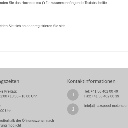
enden Sie das Hochkomma (') für zusammenhängende Textabschnitte.
lden Sie sich an
oder
registrieren Sie sich
ngszeiten
Kontaktinformationen
is Freitag:
Tel: +41 56 402 00 40
2:00 / 13:30 - 18:00 Uhr
Fax: +41 56 402 00 39
info[at]maxspeed-motorspor
:
:00 Uhr
außerhalb der Öffnungszeiten nach
rung möglich!