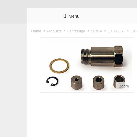
Menü
Cel
Home
Produkte
Fahrzeuge
Suzuki
EXHAUST
Zoom