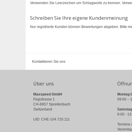
Verwenden Sie Leerzeichen um Schlagworte zu trennen. Verw
Schreiben Sie Ihre eigene Kundenmeinung
Nur registrierte Kunden können Bewertungen abgeben. Bitte
me
Kontaktieren Sie uns
Über uns
Öffnu
Maxspeed GmbH
Montag b
Fegistrasse 1
09:00 – 1
CH-8957 Spreitenbach
Switzerland
Samstag
9:00 - 13
UID: CHE-104.720.111
Termine 
Vereinba