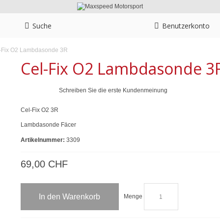
Suche
Benutzerkonto
-Fix O2 Lambdasonde 3R
Cel-Fix O2 Lambdasonde 3
Schreiben Sie die erste Kundenmeinung
Cel-Fix O2 3R
Lambdasonde Fäcer
Artikelnummer:
3309
69,00 CHF
In den Warenkorb
Menge