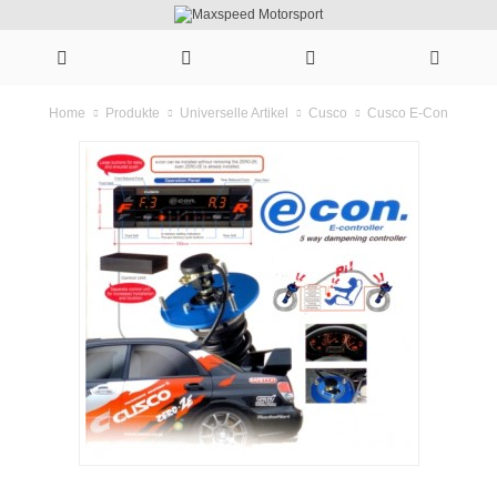
Cusco E-Con
Home
Produkte
Universelle Artikel
Cusco