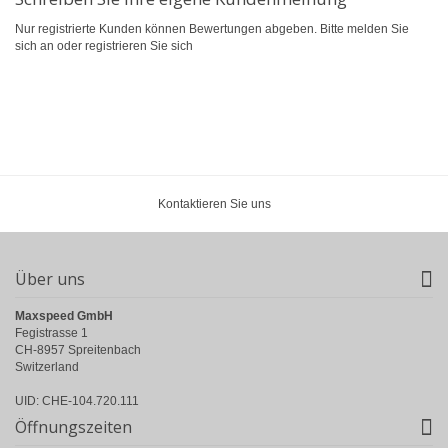
Nur registrierte Kunden können Bewertungen abgeben. Bitte
melden Sie
sich an
oder
registrieren Sie sich
Kontaktieren Sie uns
Über uns
Maxspeed GmbH
Fegistrasse 1
CH-8957 Spreitenbach
Switzerland
UID: CHE-104.720.111
Öffnungszeiten